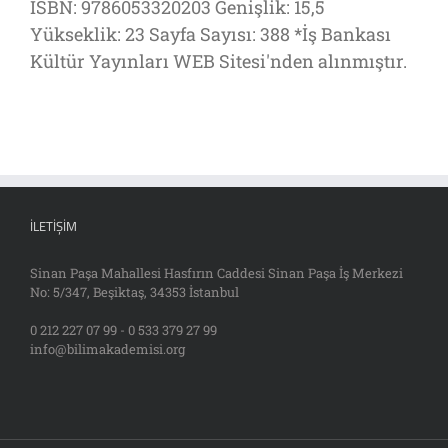
ISBN: 9786053320203 Genişlik: 15,5
Yükseklik: 23 Sayfa Sayısı: 388 *İş Bankası
Kültür Yayınları WEB Sitesi'nden alınmıştır.
İLETIŞIM
Sinan Paşa Mahallesi Hasfırın Caddesi Sinan Paşa İş Merkezi
No: 5/347, Beşiktaş, 34353 İstanbul
0 212 227 07 99 - 0 533 379 27 99
info@bilimakademisi.org