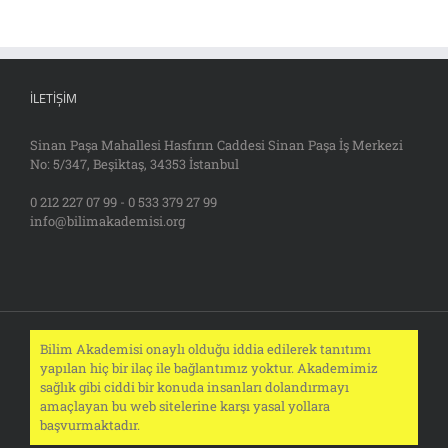
İLETIŞIM
Sinan Paşa Mahallesi Hasfırın Caddesi Sinan Paşa İş Merkezi
No: 5/347, Beşiktaş, 34353 İstanbul
0 212 227 07 99 - 0 533 379 27 99
info@bilimakademisi.org
Bilim Akademisi onaylı olduğu iddia edilerek tanıtımı
yapılan hiç bir ilaç ile bağlantımız yoktur. Akademimiz
sağlık gibi ciddi bir konuda insanları dolandırmayı
amaçlayan bu web sitelerine karşı yasal yollara
başvurmaktadır.