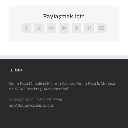
Paylaşmak için
Facebook
X
Reddit
LinkedIn
Tumblr
Pinterest
E-
posta
İLETIŞIM
Sinan Paşa Mahallesi Hasfırın Caddesi Sinan Paşa İş Merkezi
No: 5/347, Beşiktaş, 34353 İstanbul
0 212 227 07 99 - 0 533 379 27 99
info@bilimakademisi.org