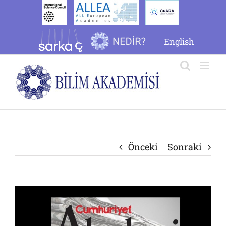
İçeriğe
geç
English
Önceki
Sonraki