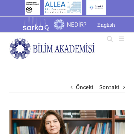
İçeriğe
geç
English
Önceki
Sonraki