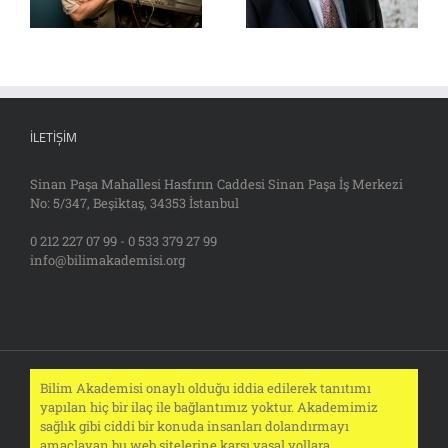
İLETIŞIM
Sinan Paşa Mahallesi Hasfırın Caddesi Sinan Paşa İş Merkezi
No: 5/347, Beşiktaş, 34353 İstanbul
0 212 227 07 99 - 0 533 379 27 99
info@bilimakademisi.org
Bilim Akademisi onaylı olduğu iddia edilerek tanıtımı
yapılan hiç bir ilaç ile bağlantımız yoktur. Akademimiz
sağlık gibi ciddi bir konuda insanları dolandırmayı
amaçlayan bu web sitelerine karşı yasal yollara