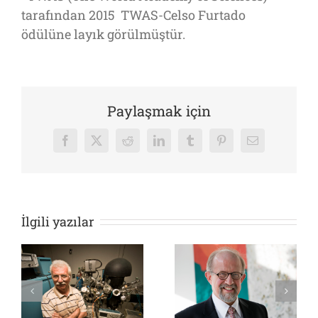
tarafından 2015 TWAS-Celso Furtado
ödülüne layık görülmüştür.
Paylaşmak için
Facebook
X
Reddit
LinkedIn
Tumblr
Pinterest
E-
posta
İlgili yazılar