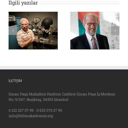
İlgili yazılar
İLETIŞIM
Sinan Paşa Mahallesi Hasfırın Caddesi Sinan Paşa İş Merkezi
No: 5/347, Beşiktaş, 34353 İstanbul
0 212 227 07 99 - 0 533 379 27 99
info@bilimakademisi.org