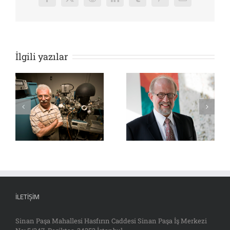
Facebook
X
Reddit
LinkedIn
Tumblr
Pinterest
E-
posta
İlgili yazılar
İLETIŞIM
Sinan Paşa Mahallesi Hasfırın Caddesi Sinan Paşa İş Merkezi