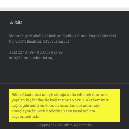
İLETIŞIM
Sinan Paşa Mahallesi Hasfırın Caddesi Sinan Paşa İş Merkezi
No: 5/347, Beşiktaş, 34353 İstanbul
0 212 227 07 99 - 0 533 379 27 99
info@bilimakademisi.org
Bilim Akademisi onaylı olduğu iddia edilerek tanıtımı
yapılan hiç bir ilaç ile bağlantımız yoktur. Akademimiz
sağlık gibi ciddi bir konuda insanları dolandırmayı
amaçlayan bu web sitelerine karşı yasal yollara
başvurmaktadır.
Copyright 2026 Bilim Akademisi