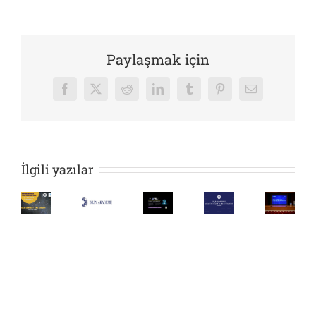
Paylaşmak için
Facebook
X
Reddit
LinkedIn
Tumblr
Pinterest
E-
posta
İlgili yazılar