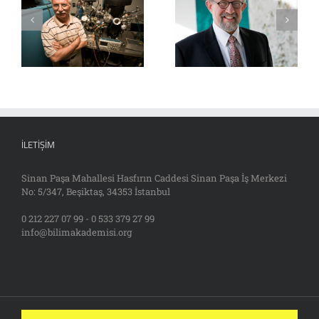
İLETIŞIM
Sinan Paşa Mahallesi Hasfırın Caddesi Sinan Paşa İş Merkezi
No: 5/347, Beşiktaş, 34353 İstanbul
0 212 227 07 99 - 0 533 379 27 99
info@bilimakademisi.org