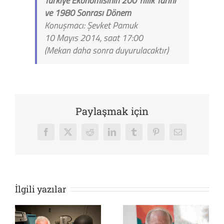
Türkiye Ekonomisinin 200 Yıllık Tarihi
ve 1980 Sonrası Dönem
Konuşmacı: Şevket Pamuk
10 Mayıs 2014, saat 17:00
(Mekan daha sonra duyurulacaktır)
Paylaşmak için
Facebook
X
Reddit
LinkedIn
Tumblr
Pinterest
E-
posta
İlgili yazılar