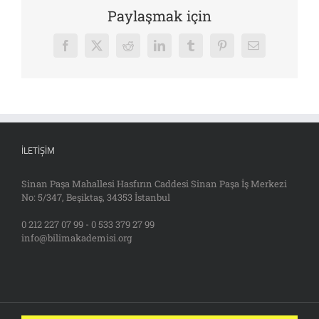
Paylaşmak için
Facebook
X
Reddit
LinkedIn
Tumblr
Pinterest
E-
posta
İLETIŞIM
Sinan Paşa Mahallesi Hasfırın Caddesi Sinan Paşa İş Merkezi
No: 5/347, Beşiktaş, 34353 İstanbul
0 212 227 07 99 - 0 533 379 27 99
info@bilimakademisi.org