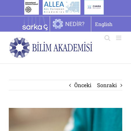
İçeriğe
geç
English
Önceki
Sonraki