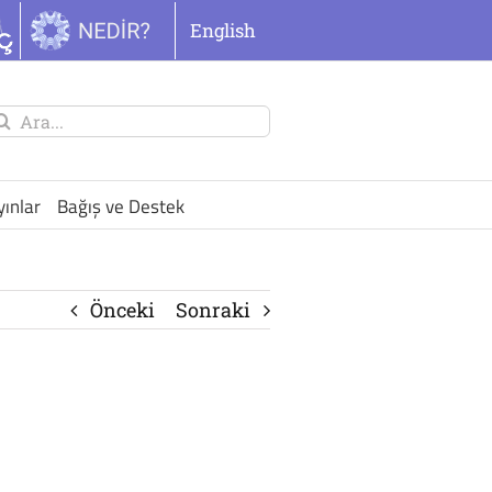
English
unu
ra:
yınlar
Bağış ve Destek
Önceki
Sonraki