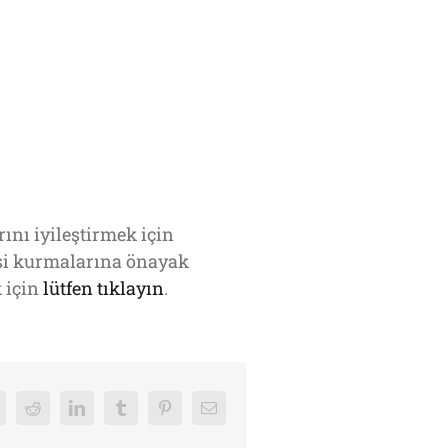
ını iyileştirmek için
isi kurmalarına önayak
k için
lütfen tıklayın
.
k
Reddit
LinkedIn
Tumblr
Pinterest
E-
posta