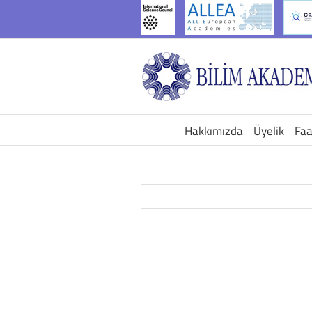
İçeriğe
geç
Hakkımızda
Üyelik
Faa