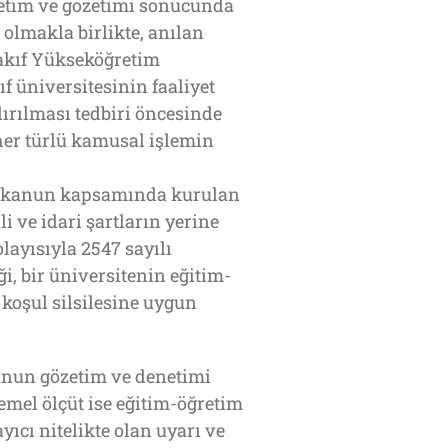
netim ve gözetimi sonucunda
 olmakla birlikte, anılan
akıf Yükseköğretim
f üniversitesinin faaliyet
dırılması tedbiri öncesinde
her türlü kamusal işlemin
bu kanun kapsamında kurulan
i ve idari şartların yerine
layısıyla 2547 sayılı
i, bir üniversitenin eğitim-
 koşul silsilesine uygun
lunun gözetim ve denetimi
temel ölçüt ise eğitim-öğretim
yıcı nitelikte olan uyarı ve