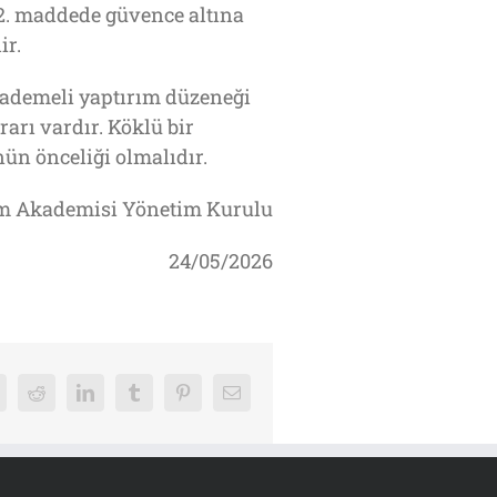
2. maddede güvence altına
ir.
kademeli yaptırım düzeneği
arı vardır. Köklü bir
ün önceliği olmalıdır.
im Akademisi Yönetim Kurulu
24/05/2026
k
Reddit
LinkedIn
Tumblr
Pinterest
E-
posta