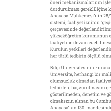
öneri mekanizmalarının işle
durdurulması gerekliliğine 
Anayasa Mahkemesi’nin 28/12
sistemi, faaliyet izninin “ge
çerçevesinde değerlendirilmiş
yükseköğretim kurumunun eği
faaliyetine devam edebilmesi
Kurulun yetkileri değerlend
her türlü tedbirin ölçülü ol
Bilgi Üniversitesinin kurucu 
Üniversite, herhangi bir mal
olumsuzluk olmadan faaliyetl
tedbirlere başvurulmasını g
gösterilmeden, denetim ve g
olmaksızın alınan bu Cumhur
Anayasa’nın 130. maddesinde 