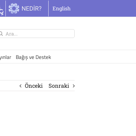
English
unu
ra:
yınlar
Bağış ve Destek
Önceki
Sonraki