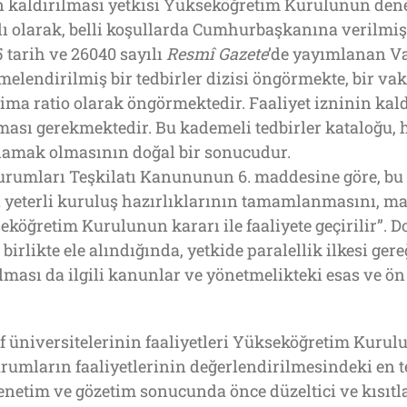
nin kaldırılması yetkisi Yükseköğretim Kurulunun de
ğlı olarak, belli koşullarda Cumhurbaşkanına verilmiş
 tarih ve 26040 sayılı
Resmî Gazete
’de yayımlanan V
lendirilmiş bir tedbirler dizisi öngörmekte, bir vakı
tima ratio olarak öngörmektedir. Faaliyet izninin kal
ması gerekmektedir. Bu kademeli tedbirler kataloğu, 
lamak olmasının doğal bir sonucudur.
Kurumları Teşkilatı Kanununun 6. maddesine göre, 
n yeterli kuruluş hazırlıklarının tamamlanmasını, mal
köğretim Kurulunun kararı ile faaliyete geçirilir”. Do
rlikte ele alındığında, yetkide paralellik ilkesi gereğ
lması da ilgili kanunlar ve yönetmelikteki esas ve ön
f üniversitelerinin faaliyetleri Yükseköğretim Kuru
kurumların faaliyetlerinin değerlendirilmesindeki en 
denetim ve gözetim sonucunda önce düzeltici ve kısıtla