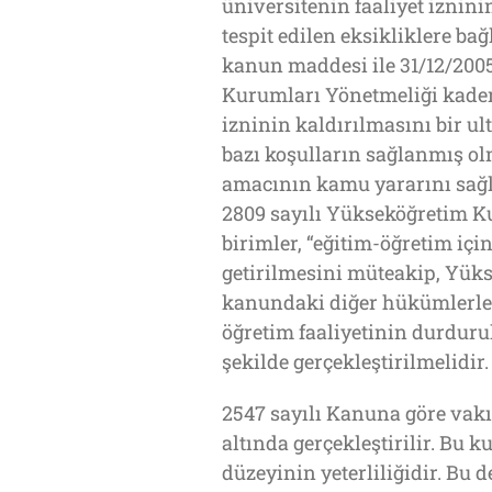
üniversitenin faaliyet izni
tespit edilen eksikliklere ba
kanun maddesi ile 31/12/2005
Kurumları Yönetmeliği kademe
izninin kaldırılmasını bir ul
bazı koşulların sağlanmış ol
amacının kamu yararını sağ
2809 sayılı Yükseköğretim 
birimler, “eğitim-öğretim içi
getirilmesini müteakip, Yükse
kanundaki diğer hükümlerle bi
öğretim faaliyetinin durduru
şekilde gerçekleştirilmelidir.
2547 sayılı Kanuna göre vakı
altında gerçekleştirilir. Bu 
düzeyinin yeterliliğidir. Bu 