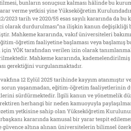
tilmesi, bunların sonuçsuz kalması hâlinde bu kurum
karar verme yetkisi yine Yükseköğretim Kurulundadır
/2023 tarih ve 2020/55 esas sayılı kararında da bu 
çici olarak durdurulması”na ilişkin kanun değişikliği
tir. Mahkeme kararında, vakıf üniversiteleri bakımın
tim-öğretim faaliyetine başlaması veya başlamış b
 için YÖK tarafından verilen izin olarak tanımlanmak
irilmektedir. Mahkeme kararında, kademelendirilmiş 
ması gerektiğini vurgulanmaktadır.
vakfına 12 Eylül 2025 tarihinde kayyım atanmıştır ve
i sorun yaşanmadan, eğitim-öğretim faaliyetlerinin 
erini sürdürmektedir. İlgili kanun ve yönetmelik dü
erektiren herhangi bir neden kamuoyuyla paylaşılma
özetim yetkisine sahip olan Yükseköğretim Kurulunun
başkanı kararında kamusal bir yarar tespit edilemem
güvence altına alınan üniversitelerin bilimsel özerk