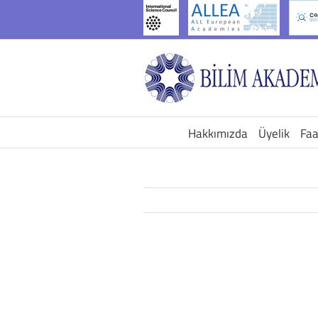
İçeriğe
geç
Hakkımızda
Üyelik
Faa