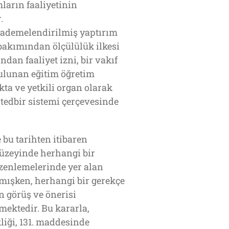
ların faaliyetinin
.
kademelendirilmiş yaptırım
 bakımından ölçülülük ilkesi
dan faaliyet izni, bir vakıf
ulunan eğitim öğretim
ta ve yetkili organ olarak
tedbir sistemi çerçevesinde
 bu tarihten itibaren
düzeyinde herhangi bir
zenlemelerinde yer alan
mışken, herhangi bir gerekçe
 görüş ve önerisi
ektedir. Bu kararla,
liği, 131. maddesinde