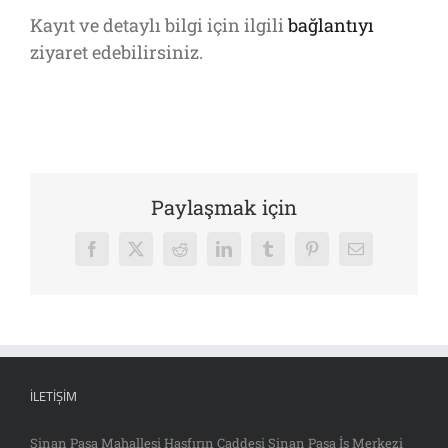
Kayıt ve detaylı bilgi için ilgili
bağlantıyı
ziyaret edebilirsiniz.
Paylaşmak için
Facebook
X
Reddit
LinkedIn
Tumblr
Pinterest
E-
posta
İLETIŞIM
Sinan Paşa Mahallesi Hasfırın Caddesi Sinan Paşa İş Merkezi