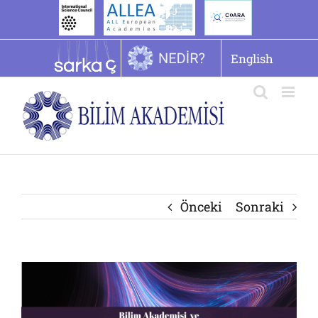
İçeriğe
geç
English
Önceki
Sonraki