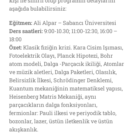
kişi ile sınırlı olup programın detaylarını
aşağıda bulabilirsiniz:
Eğitmen:
Ali Alpar – Sabancı Üniversitesi
Ders saatleri:
9:00-10.30; 11:00-12:30, 16:00 –
18:00
Özet:
Klasik fiziğin krizi. Kara Cisim Işıması,
Fotoelektrik Olayı, Planck Hipotezi, Bohr
atom modeli, Dalga -Parçacık ikiliği, Atomlar
ve müzik aletleri, Dalga Paketleri, Olasılık,
Belirsizlik İlkesi, Schrödinger Denklemi,
Kuantum mekaniğinin matematiksel yapısı,
Heisenberg Matris Mekaniği, aynı
parçacıkların dalga fonksiyonları,
fermionlar: Pauli ilkesi ve periyodik tablo,
bozonlar, lazer, üstün iletkenlik ve üstün
akışkanlık.