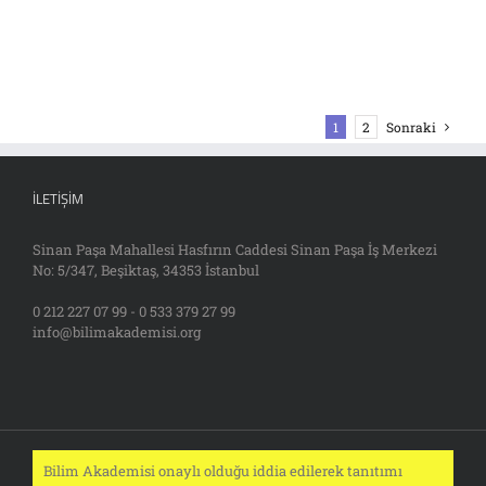
1
2
Sonraki
İLETIŞIM
Sinan Paşa Mahallesi Hasfırın Caddesi Sinan Paşa İş Merkezi
No: 5/347, Beşiktaş, 34353 İstanbul
0 212 227 07 99 - 0 533 379 27 99
info@bilimakademisi.org
Bilim Akademisi onaylı olduğu iddia edilerek tanıtımı