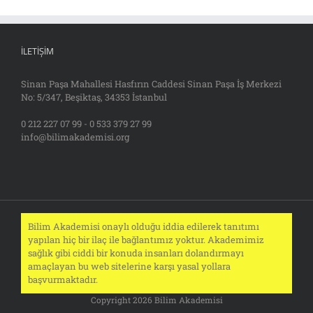
İLETIŞIM
Sinan Paşa Mahallesi Hasfırın Caddesi Sinan Paşa İş Merkezi
No: 5/347, Beşiktaş, 34353 İstanbul
0 212 227 07 99 - 0 533 379 27 99
info@bilimakademisi.org
Bilim Akademisi onaylı olduğu iddia edilerek tanıtımı
yapılan hiç bir ilaç ile bağlantımız yoktur. Akademimiz
sağlık gibi ciddi bir konuda insanları dolandırmayı
amaçlayan bu web sitelerine karşı yasal yollara
başvurmaktadır.
Copyright 2026 Bilim Akademisi