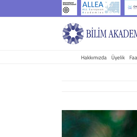
İçeriğe
geç
Hakkımızda
Üyelik
Faa