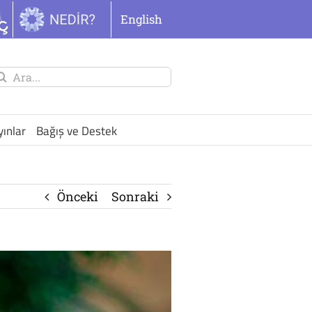
English
unu
ra:
yınlar
Bağış ve Destek
Önceki
Sonraki