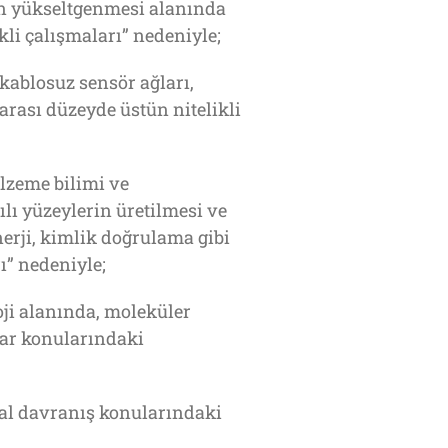
n yükseltgenmesi alanında
kli çalışmaları” nedeniyle;
ablosuz sensör ağları,
rası düzeyde üstün nitelikli
lzeme bilimi ve
ı yüzeylerin üretilmesi ve
nerji, kimlik doğrulama gibi
ı” nedeniyle;
ji alanında, moleküler
lar konularındaki
sal davranış konularındaki