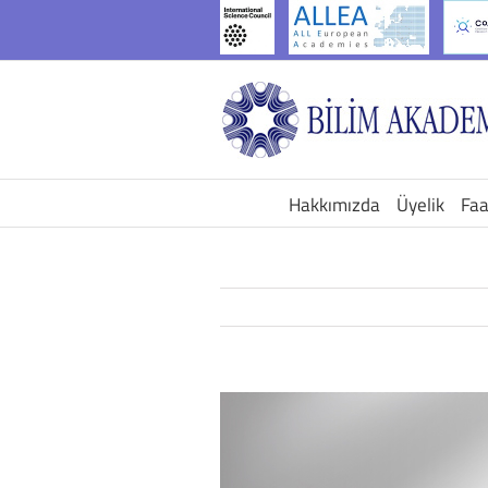
İçeriğe
geç
Hakkımızda
Üyelik
Faa