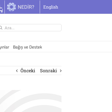
English
unu
ra:
yınlar
Bağış ve Destek
Önceki
Sonraki