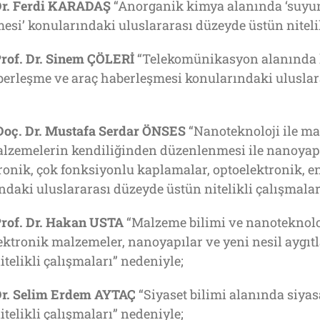
r. Ferdi KARADAŞ
“Anorganik kimya alanında ‘suyu
ilmesi’ konularındaki uluslararası düzeyde üstün niteli
rof. Dr. Sinem ÇÖLERİ
“Telekomünikasyon alanında k
erleşme ve araç haberleşmesi konularındaki uluslara
Doç. Dr. Mustafa Serdar ÖNSES
“Nanoteknoloji ile ma
lzemelerin kendiliğinden düzenlenmesi ile nanoyapıl
tronik, çok fonksiyonlu kaplamalar, optoelektronik, e
ndaki uluslararası düzeyde üstün nitelikli çalışmalar
rof. Dr. Hakan USTA
“Malzeme bilimi ve nanoteknolo
ktronik malzemeler, nanoyapılar ve yeni nesil aygıt
telikli çalışmaları” nedeniyle;
r. Selim Erdem AYTAÇ
“Siyaset bilimi alanında siya
telikli çalışmaları” nedeniyle;