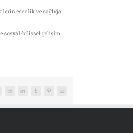
kilerin esenlik ve sağlığa
;
e sosyal-bilişsel gelişim
k
Reddit
LinkedIn
Tumblr
Pinterest
E-
posta