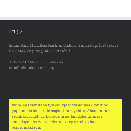
İLETIŞIM
Sinan Paşa Mahallesi Hasfırın Caddesi Sinan Paşa İş Merkezi
No: 5/347, Beşiktaş, 34353 İstanbul
0 212 227 07 99 - 0 533 379 27 99
info@bilimakademisi.org
Bilim Akademisi onaylı olduğu iddia edilerek tanıtımı
yapılan hiç bir ilaç ile bağlantımız yoktur. Akademimiz
sağlık gibi ciddi bir konuda insanları dolandırmayı
amaçlayan bu web sitelerine karşı yasal yollara
başvurmaktadır.