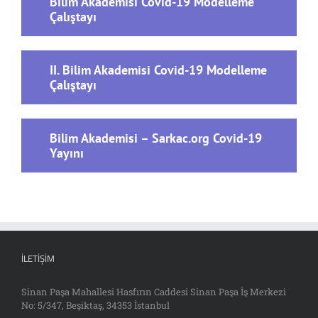
Bilim Akademisi Covid-19 Modelleme
Çalıştayı
II. Bilim Akademisi Covid-19 Modelleme
Çalıştayı
Bilim Akademisi – Sarkac.org Covid-19
Yayını
İLETIŞIM
Sinan Paşa Mahallesi Hasfırın Caddesi Sinan Paşa İş Merkezi
No: 5/347, Beşiktaş, 34353 İstanbul