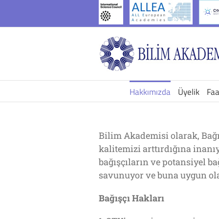
İçeriğe
geç
Hakkımızda
Üyelik
Faa
Bilim Akademisi olarak, Bağ
kalitemizi arttırdığına inan
bağışçıların ve potansiyel b
savunuyor ve buna uygun olar
Bağışçı Hakları