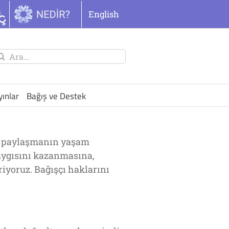
English
unu
ra:
yınlar
Bağış ve Destek
ve paylaşmanın yaşam
saygısını kazanmasına,
riyoruz. Bağışçı haklarını