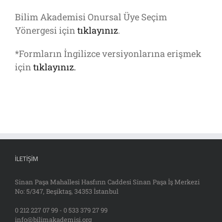
Bilim Akademisi Onursal Üye Seçim
Yönergesi için
tıklayınız
.
*Formların İngilizce versiyonlarına erişmek
için
tıklayınız.
İLETIŞIM
Sinan Paşa Mahallesi Hasfırın Caddesi Sinan Paşa İş Merkezi
No: 5/347, Beşiktaş, 34353 İstanbul
0 212 227 07 99 - 0 533 379 27 99
info@bilimakademisi.org