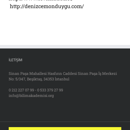
http://denizcemonduygu.com/
İLETIŞIM
Sinan Paşa Mahallesi Hasfırın Caddesi Sinan Paşa İş Merkezi
No: 5/347, Beşiktaş, 34353 İstanbul
0 212 227 07 99 - 0 533 379 27 99
info@bilimakademisi.org