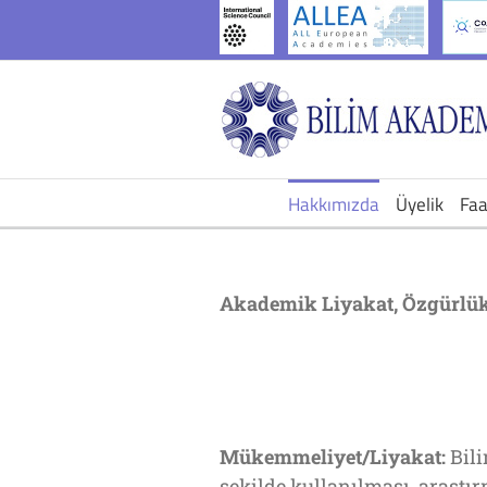
İçeriğe
geç
Hakkımızda
Üyelik
Faa
Akademik Liyakat, Özgürlük 
Mükemmeliyet/Liyakat:
Bili
şekilde kullanılması, araştı