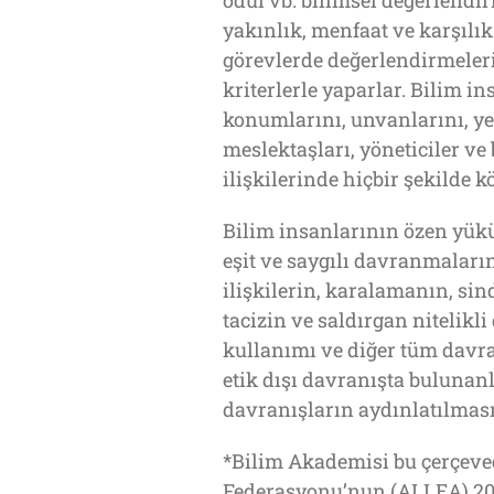
ödül vb. bilimsel değerlend
yakınlık, menfaat ve karşılık 
görevlerde değerlendirmeler
kriterlerle yaparlar. Bilim i
konumlarını, unvanlarını, yetk
meslektaşları, yöneticiler ve
ilişkilerinde hiçbir şekilde 
Bilim insanlarının özen yükü
eşit ve saygılı davranmaların
ilişkilerin, karalamanın, si
tacizin ve saldırgan nitelikl
kullanımı ve diğer tüm davr
etik dışı davranışta bulunanl
davranışların aydınlatılması
*Bilim Akademisi bu çerçeve
Federasyonu’nun (ALLEA) 201