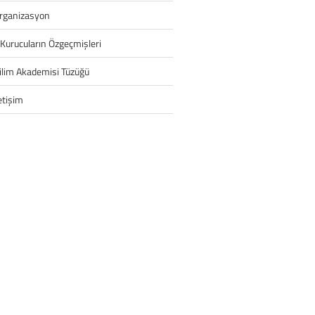
rganizasyon
Kurucuların Özgeçmişleri
ilim Akademisi Tüzüğü
letişim