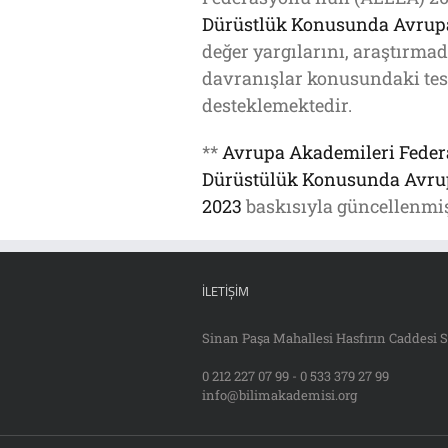
Dürüstlük Konusunda Avru
değer yargılarını, araştırmad
davranışlar konusundaki tes
desteklemektedir.
**
Avrupa Akademileri Feder
Dürüstülük Konusunda Av
2023
baskısıyla güncellenmiş
İLETIŞIM
Sinan Paşa Mahallesi Hasfırın Caddesi S
0 212 227 07 99 - 0 533 379 27 99
info@bilimakademisi.org