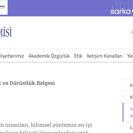
Ş
a
liyetlerimiz
Akademik Özgürlük
Etik
İletişim Kanalları
Ya
ve Dürüstlük Belgesi
B
B
A
B
m insanları, bilimsel yöntemin en iyi
G
rmaların bilinçli önyargılardan uzak