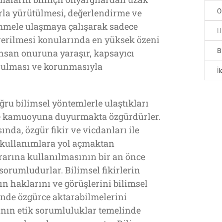
O
la yürütülmesi, değerlendirme ve
mmele ulaşmaya çalışarak sadece
verilmesi konularında en yüksek özeni
B
nsan onuruna yaraşır, kapsayıcı
rulması ve korunmasıyla
İ
ğru bilimsel yöntemlerle ulaştıkları
e kamuoyuna duyurmakta özgürdürler.
nda, özgür fikir ve vicdanları ile
tü kullanımlara yol açmaktan
rarına kullanılmasının bir an önce
orumludurlar. Bilimsel fikirlerin
n haklarını ve görüşlerini bilimsel
inde özgürce aktarabilmelerini
manın etik sorumluluklar temelinde