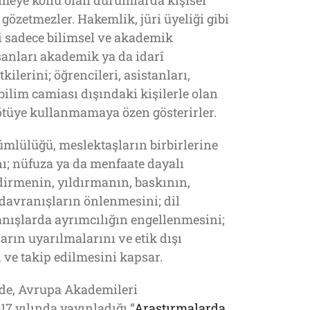
irmeye konu olan durumlarda kişisel
gözetmezler. Hakemlik, jüri üyeliği gibi
i sadece bilimsel ve akademik
nsanları akademik ya da idarî
ilerini; öğrencileri, asistanları,
 bilim camiası dışındaki kişilerle olan
kötüye kullanmamaya özen gösterirler.
mlülüğü, meslektaşların birbirlerine
ı; nüfuza ya da menfaate dayalı
ndirmenin, yıldırmanın, baskının,
i davranışların önlenmesini; dil
anışlarda ayrımcılığın engellenmesini;
arın uyarılmalarını ve etik dışı
 ve takip edilmesini kapsar.
de, Avrupa Akademileri
7 yılında yayınladığı “
Araştırmalarda