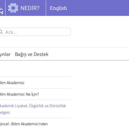
English
unu
ra:
yınlar
Bağış ve Destek
ilim Akademisi
ilim Akademisi: Ne İçin?
kademik Liyakat, Özgürlük ve Dürüstlük
elgesi
üncel : Bilim Akademisi’nden