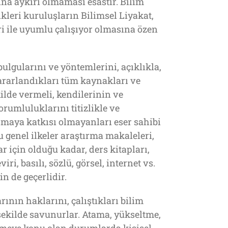
rına aykırı olmaması esastır. Bilim
ikleri kuruluşların Bilimsel Liyakat,
eleri ile uyumlu çalışıyor olmasına özen
bulgularını ve yöntemlerini, açıklıkla,
rarlandıkları tüm kaynakları ve
kilde vermeli, kendilerinin ve
orumluluklarını titizlikle ve
ışmaya katkısı olmayanları eser sahibi
 genel ilkeler araştırma makaleleri,
 için olduğu kadar, ders kitapları,
iri, basılı, sözlü, görsel, internet vs.
n de geçerlidir.
rının haklarını, çalıştıkları bilim
şekilde savunurlar. Atama, yükseltme,