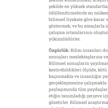
şekilde en yüksek standartlar
ödüllendirmelerde en müke
bilimsel liyakate göre karar 
göstermek; ve bu amaçlarla i
çalışma ortamlarının oluştu
yükümlüdürler.
Özgürlük:
Bilim insanları do
sonuçları meslektaşlarına v
Bilimsel sonuçların yayılması
kestirebildikleri ölçüde, kö
kaçınmakla ve insanlığın ya
gerçekleşmesine çalışmakla s
paylaşımında tüm paydaşları
etiğin tanımladığı çerçeve iç
gözetirler. Bilimsel araştır