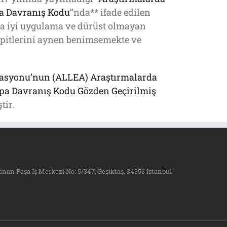
pa Davranış Kodu
’’nda** ifade edilen
a iyi uygulama ve dürüst olmayan
pitlerini aynen benimsemekte ve
asyonu’nun (ALLEA) Araştırmalarda
rupa Davranış Kodu Gözden Geçirilmiş
tir.
inan Paşa İş Merkezi No: 5/347, Beşiktaş, 34353 İstanbul