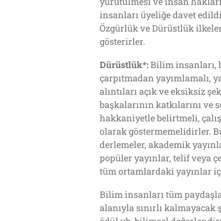
yürütülmesi ve insan hakla
insanları üyeliğe davet edild
Özgürlük ve Dürüstlük ilk
gösterirler.
Dürüstlük*:
Bilim insanları, 
çarpıtmadan yayımlamalı, ya
alıntıları açık ve eksiksiz şe
başkalarının katkılarını ve s
hakkaniyetle belirtmeli, çal
olarak göstermemelidirler. Bu
derlemeler, akademik yayınlar
popüler yayınlar, telif veya çev
tüm ortamlardaki yayınlar içi
Bilim insanları tüm paydaşla
alanıyla sınırlı kalmayacak 