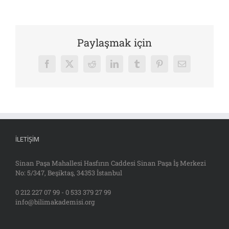
Paylaşmak için
Facebook
X
Reddit
LinkedIn
Tumblr
Pinterest
E-
posta
İLETIŞIM
Sinan Paşa Mahallesi Hasfırın Caddesi Sinan Paşa İş Merkezi
No: 5/347, Beşiktaş, 34353 İstanbul
0 212 227 07 99 - 0 533 379 27 99
info@bilimakademisi.org