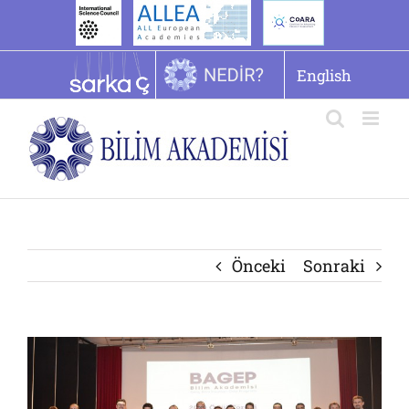
İçeriğe
geç
English
Önceki
Sonraki