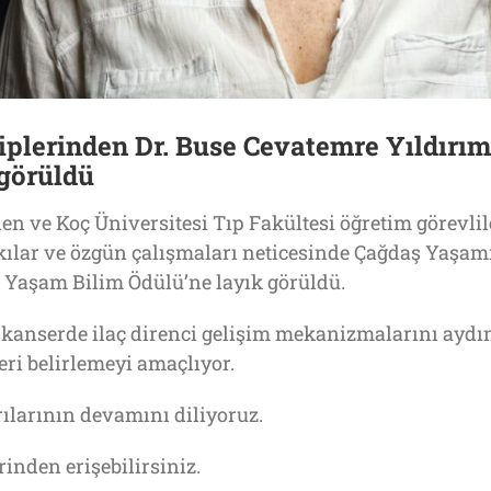
plerinden Dr. Buse Cevatemre Yıldırım
 görüldü
n ve Koç Üniversitesi Tıp Fakültesi öğretim görevli
ılar ve özgün çalışmaları neticesinde Çağdaş Yaşam
ş Yaşam Bilim Ödülü’ne layık görüldü.
 kanserde ilaç direnci gelişim mekanizmalarını aydı
leri belirlemeyi amaçlıyor.
rılarının devamını diliyoruz.
inden erişebilirsiniz.