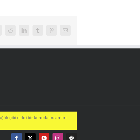
k
Reddit
LinkedIn
Tumblr
Pinterest
E-
posta
ğlık gibi ciddi bir konuda insanları