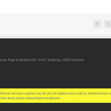
Faceboo
X
inan Paşa İş Merkezi No: 5/347, Beşiktaş, 34353 İstanbul
ilerek tanıtımı yapılan hiç bir ilaç ile bağlantımız yoktur. Akademimiz sa
ine karşı yasal yollara başvurmaktadır.