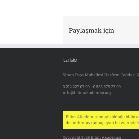
Paylaşmak için
İLETIŞIM
Sinan Paşa Mahallesi Hasfırın Caddesi S
0 212 227 07 99 - 0 533 379 27 99
info@bilimakademisi.org
Bilim Akademisi onaylı olduğu iddia ed
dolandırmayı amaçlayan bu web siteler
Copyright 2026 Bilim Akademisi