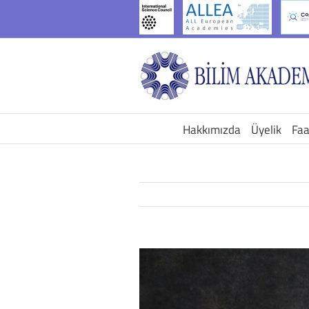
İçeriğe
geç
Hakkımızda
Üyelik
Faa