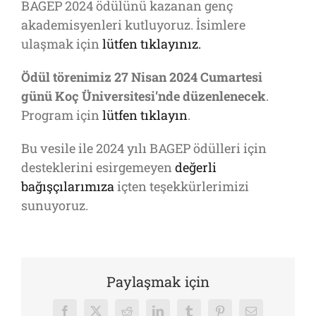
BAGEP 2024 ödülünü kazanan genç
akademisyenleri kutluyoruz. İsimlere
ulaşmak için
lütfen tıklayınız.
Ödül törenimiz 27 Nisan 2024 Cumartesi
günü Koç Üniversitesi’nde düzenlenecek
.
Program için
lütfen tıklayın
.
Bu vesile ile 2024 yılı BAGEP ödülleri için
desteklerini esirgemeyen
değerli
bağışçılarımıza
içten teşekkürlerimizi
sunuyoruz.
Paylaşmak için
Facebook
X
Reddit
LinkedIn
Tumblr
Pinterest
E-