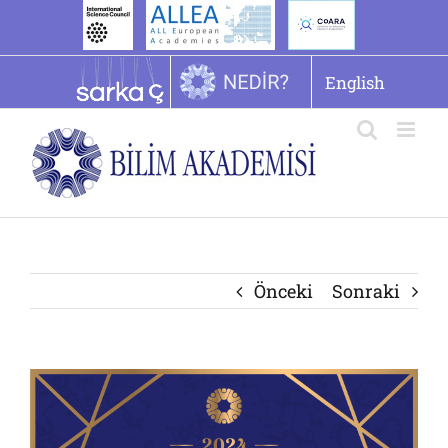
İçeriğe
geç
English
Önceki
Sonraki