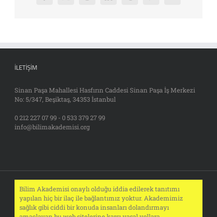
posta
İLETIŞIM
Sinan Paşa Mahallesi Hasfırın Caddesi Sinan Paşa İş Merkezi
No: 5/347, Beşiktaş, 34353 İstanbul
0 212 227 07 99 - 0 533 379 27 99
info@bilimakademisi.org
Bilim Akademisi onaylı olduğu iddia edilerek tanıtımı
yapılan hiç bir ilaç ile bağlantımız yoktur. Akademimiz
sağlık gibi ciddi bir konuda insanları dolandırmayı
amaçlayan bu web sitelerine karşı yasal yollara