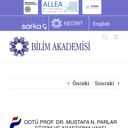
İçeriğe
geç
English
Önceki
Sonraki