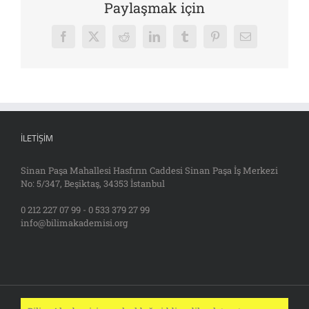
Paylaşmak için
Facebook
X
Reddit
LinkedIn
Tumblr
Pinterest
E-
posta
İLETIŞIM
Sinan Paşa Mahallesi Hasfırın Caddesi Sinan Paşa İş Merkezi
No: 5/347, Beşiktaş, 34353 İstanbul
0 212 227 07 99 - 0 533 379 27 99
info@bilimakademisi.org