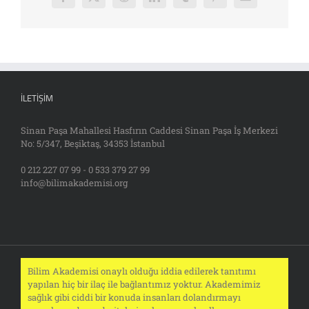
Facebook
X
Reddit
LinkedIn
Tumblr
Pinterest
E-
posta
İLETIŞIM
Sinan Paşa Mahallesi Hasfırın Caddesi Sinan Paşa İş Merkezi
No: 5/347, Beşiktaş, 34353 İstanbul
0 212 227 07 99 - 0 533 379 27 99
info@bilimakademisi.org
Bilim Akademisi onaylı olduğu iddia edilerek tanıtımı
yapılan hiç bir ilaç ile bağlantımız yoktur. Akademimiz
sağlık gibi ciddi bir konuda insanları dolandırmayı