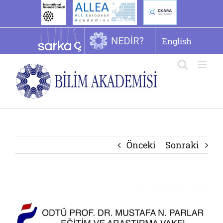
İçeriğe
geç
English
Önceki
Sonraki