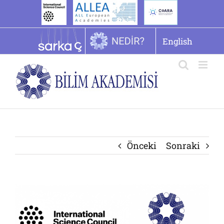
İçeriğe
geç
English
Önceki
Sonraki