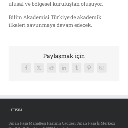
ulusal ve bölgesel kuruluştan oluşuyor.
Bilim Akademisi Türkiye’de akademik
ilkeleri savunmaya devam edecek.
Paylaşmak için
Facebook
X
Reddit
LinkedIn
Tumblr
Pinterest
E-
posta
İLETIŞIM
Sinan Paşa Mahallesi Hasfırın Caddesi Sinan Paşa İş Merkezi