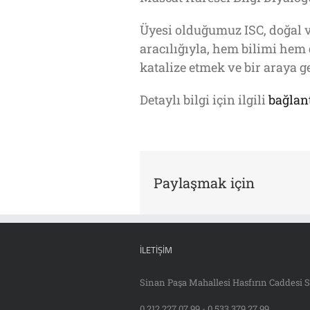
Üyesi olduğumuz ISC, doğal ve
aracılığıyla, hem bilimi hem 
katalize etmek ve bir araya g
Detaylı bilgi için ilgili
bağlan
Paylaşmak için
İLETIŞIM
Sinan Paşa Mahallesi Hasfırın Caddesi S
0 212 227 07 99 - 0 533 379 27 99