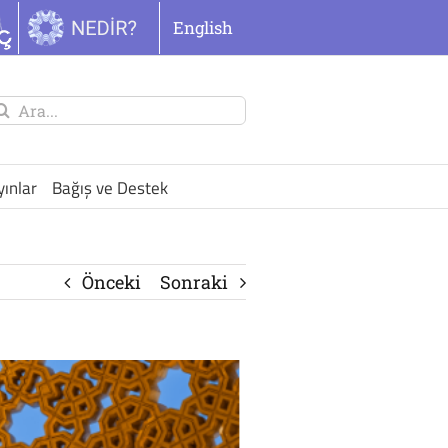
English
unu
ra:
yınlar
Bağış ve Destek
Önceki
Sonraki