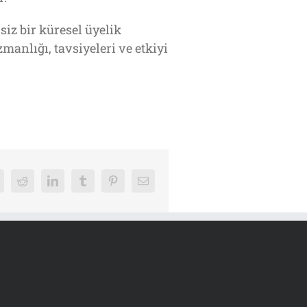
siz bir küresel üyelik
anlığı, tavsiyeleri ve etkiyi
k
Reddit
LinkedIn
Tumblr
Pinterest
E-
posta