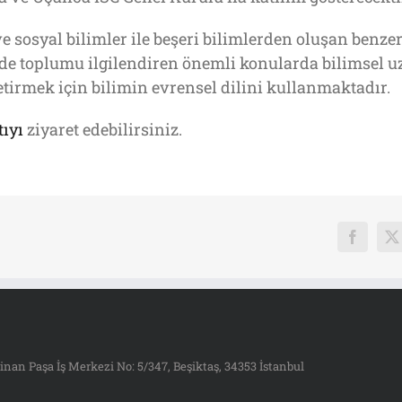
 sosyal bilimler ile beşeri bilimlerden oluşan benzer
de toplumu ilgilendiren önemli konularda bilimsel uzm
etirmek için bilimin evrensel dilini kullanmaktadır.
tıyı
ziyaret edebilirsiniz.
Faceboo
X
inan Paşa İş Merkezi No: 5/347, Beşiktaş, 34353 İstanbul