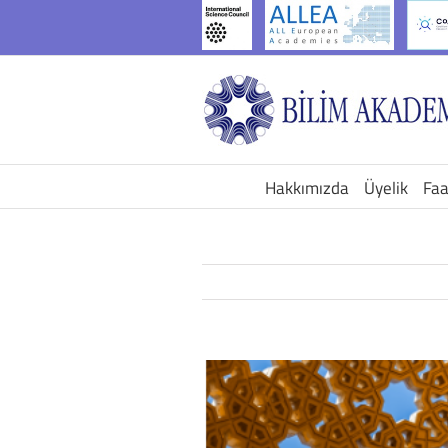
İçeriğe
geç
Hakkımızda
Üyelik
Faa