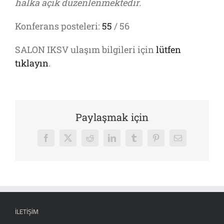
halka açık düzenlenmektedir.
Konferans posteleri:
55
/ 56
SALON IKSV ulaşım bilgileri için
lütfen
tıklayın
.
Paylaşmak için
Facebook
X
Reddit
LinkedIn
Tumblr
Pinterest
E-
posta
İLETIŞIM