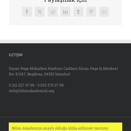
Facebook
X
Reddit
LinkedIn
Tumblr
Pinterest
E-
posta
İLETIŞIM
Sinan Paşa Mahallesi Hasfırın Caddesi Sinan Paşa İş Merkezi
No: 5/347, Beşiktaş, 34353 İstanbul
0 212 227 07 99 - 0 533 379 27 99
info@bilimakademisi.org
Bilim Akademisi onaylı olduğu iddia edilerek tanıtımı