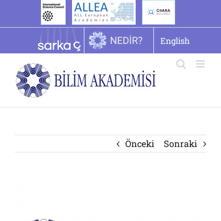
İçeriğe
geç
English
Önceki
Sonraki