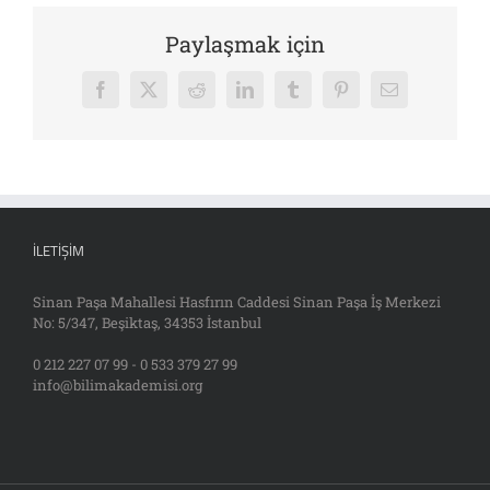
Paylaşmak için
Facebook
X
Reddit
LinkedIn
Tumblr
Pinterest
E-
posta
İLETIŞIM
Sinan Paşa Mahallesi Hasfırın Caddesi Sinan Paşa İş Merkezi
No: 5/347, Beşiktaş, 34353 İstanbul
0 212 227 07 99 - 0 533 379 27 99
info@bilimakademisi.org