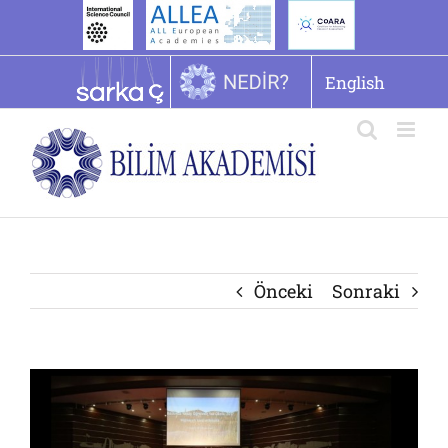
İçeriğe
geç
English
Önceki
Sonraki