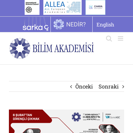
İçeriğe
geç
English
Önceki
Sonraki