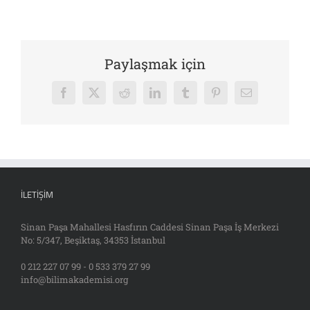
Paylaşmak için
Facebook
X
Reddit
LinkedIn
Tumblr
Pinterest
E-
posta
İLETIŞIM
Sinan Paşa Mahallesi Hasfırın Caddesi Sinan Paşa İş Merkezi
No: 5/347, Beşiktaş, 34353 İstanbul
0 212 227 07 99 - 0 533 379 27 99
info@bilimakademisi.org