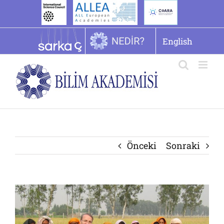
İçeriğe
geç
English
Önceki
Sonraki