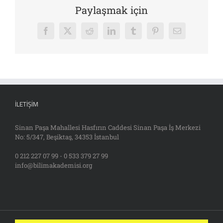
Paylaşmak için
Facebook
X
Reddit
LinkedIn
Tumblr
Pinterest
E-
posta
İLETIŞIM
Sinan Paşa Mahallesi Hasfırın Caddesi Sinan Paşa İş Merkezi
No: 5/347, Beşiktaş, 34353 İstanbul
0 212 227 07 99 - 0 533 379 27 99
info@bilimakademisi.org