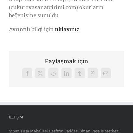
(cukurovasanatgirimi.com) okurların
beğenisine sunuldu.
Ayrıntılı bilgi için
tıklayınız
.
Paylaşmak için
Facebook
X
Reddit
LinkedIn
Tumblr
Pinterest
E-
posta
İLETIŞIM
Sinan Paşa Mahallesi Hasfırın Caddesi Sinan Paşa İş Merkezi