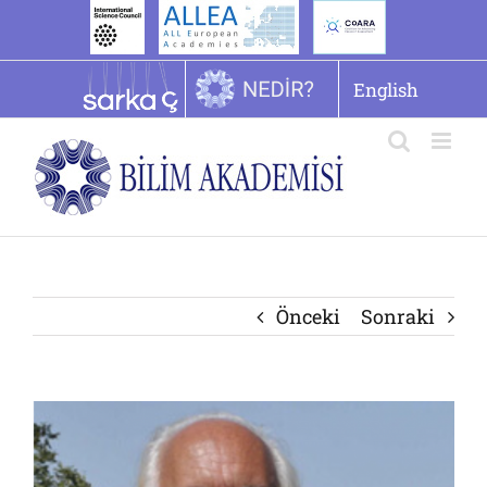
İçeriğe
geç
English
Önceki
Sonraki