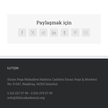
Paylaşmak için
Facebook
X
Reddit
LinkedIn
Tumblr
Pinterest
E-
posta
İLETIŞIM
Sinan Paşa Mahallesi Hasfırın Caddesi Sinan Paşa İş Merkezi
No: 5/347, Beşiktaş, 34353 İstanbul
0 212 227 07 99 - 0 533 379 27 99
info@bilimakademisi.org