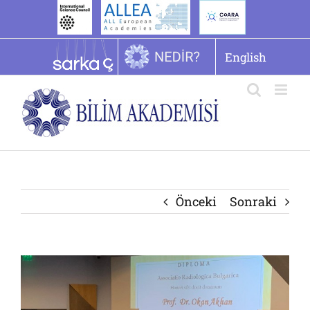
İçeriğe
geç
English
Önceki
Sonraki