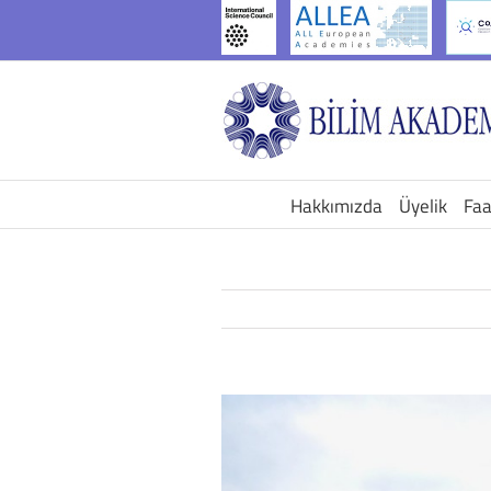
İçeriğe
geç
Hakkımızda
Üyelik
Faa