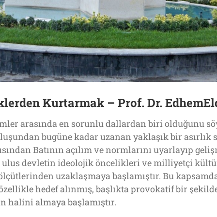
klerden Kurtarmak – Prof. Dr. EdhemE
ilimler arasında en sorunlu dallardan biri olduğunu
luşundan bugüne kadar uzanan yaklaşık bir asırlık s
sından Batının açılım ve normlarını uyarlayıp gelişm
 ulus devletin ideolojik öncelikleri ve milliyetçi kü
 ölçütlerinden uzaklaşmaya başlamıştır. Bu kapsamda,
zellikle hedef alınmış, başlıkta provokatif bir şekild
an halini almaya başlamıştır.