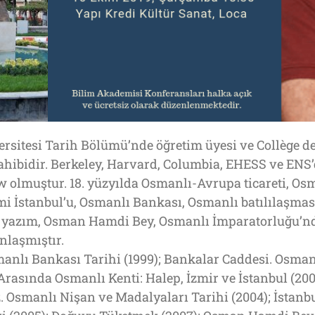
sitesi Tarih Bölümü’nde öğretim üyesi ve Collège de
hibidir. Berkeley, Harvard, Columbia, EHESS ve ENS’d
w olmuştur. 18. yüzyılda Osmanlı-Avrupa ticareti, Os
mi İstanbul’u, Osmanlı Bankası, Osmanlı batılılaşma
ik yazım, Osman Hamdi Bey, Osmanlı İmparatorluğu’nda
nlaşmıştır.
smanlı Bankası Tarihi (1999); Bankalar Caddesi. Os
 Arasında Osmanlı Kenti: Halep, İzmir ve İstanbul (20
iyaz. Osmanlı Nişan ve Madalyaları Tarihi (2004); İsta