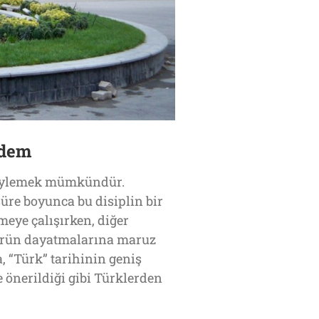
ldem
 söylemek mümkündür.
üre boyunca bu disiplin bir
eye çalışırken, diğer
ltürün dayatmalarına maruz
 “Türk” tarihinin geniş
e önerildiği gibi Türklerden