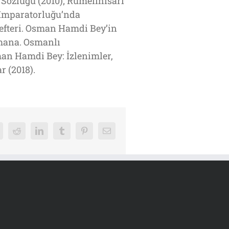
Sözlüğü (2010); Rumelihisarı
ı İmparatorluğu’nda
n Defteri. Osman Hamdi Bey’in
omana. Osmanlı
sman Hamdi Bey: İzlenimler,
r (2018).
k
Reddit
LinkedIn
Tumblr
Pinterest
E-
posta