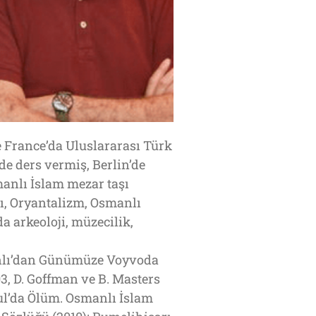
 France’da Uluslararası Türk
e ders vermiş, Berlin’de
manlı İslam mezar taşı
sı, Oryantalizm, Osmanlı
 arkeoloji, müzecilik,
manlı’dan Günümüze Voyvoda
03, D. Goffman ve B. Masters
nbul’da Ölüm. Osmanlı İslam