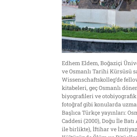
Edhem Eldem, Boğaziçi Üniver
ve Osmanlı Tarihi Kürsüsü sa
Wissenschaftskolleg’de fello
kitabeleri, geç Osmanlı döne
biyografileri ve otobiyograf
fotoğraf gibi konularda uzma
Başlıca Türkçe yayınları: O
Caddesi (2000), Doğu İle Batı
ile birlikte), İftihar ve İmt