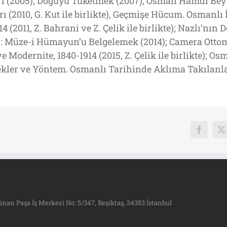
ri (2005); Doğuyu Tüketmek (2007); Osman Hamdi Bey 
rı (2010, G. Kut ile birlikte), Geçmişe Hücum. Osmanl
 (2011, Z. Bahrani ve Z. Çelik ile birlikte); Nazlı’nı
h: Müze-i Hümayun’u Belgelemek (2014); Camera Ott
 Modernite, 1840-1914 (2015, Z. Çelik ile birlikte); O
çekler ve Yöntem. Osmanlı Tarihinde Aklıma Takılanla
Faceboo
X
inan Paşa İş Merkezi No: 5/347, Beşiktaş, 34353 İstanbul