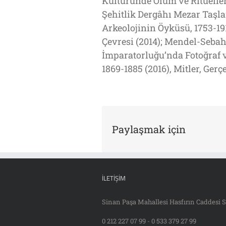
Kültüründe Ölüm ve Ritüelle
Şehitlik Dergâhı Mezar Taşla
Arkeolojinin Öyküsü, 1753-1914
Çevresi (2014); Mendel-Seba
İmparatorluğu’nda Fotoğraf ve
1869-1885 (2016), Mitler, Ger
Paylaşmak için
İLETIŞIM
Sinan Paşa Mahallesi Hasfırın Caddesi S
0 212 227 07 99 - 0 533 379 27 99