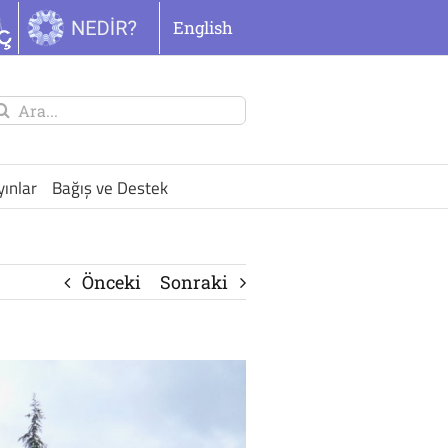
English
unu
ra:
yınlar
Bağış ve Destek
Önceki
Sonraki