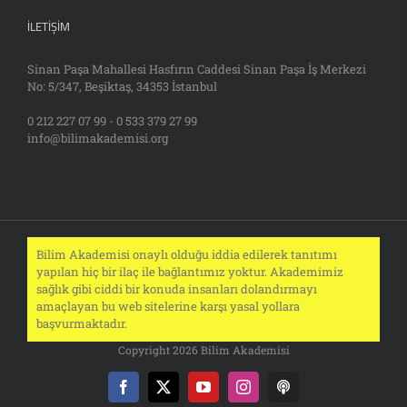
İLETIŞIM
Sinan Paşa Mahallesi Hasfırın Caddesi Sinan Paşa İş Merkezi
No: 5/347, Beşiktaş, 34353 İstanbul
0 212 227 07 99 - 0 533 379 27 99
info@bilimakademisi.org
Bilim Akademisi onaylı olduğu iddia edilerek tanıtımı
yapılan hiç bir ilaç ile bağlantımız yoktur. Akademimiz
sağlık gibi ciddi bir konuda insanları dolandırmayı
amaçlayan bu web sitelerine karşı yasal yollara
başvurmaktadır.
Copyright 2026 Bilim Akademisi
Facebook
X
YouTube
Instagram
Podcast