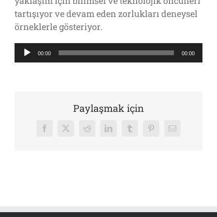
yaklaşım için bilimsel ve teknolojik öncülleri
tartışıyor ve devam eden zorlukları deneysel
örneklerle gösteriyor.
Ses
00:00
00:00
oynatıcı
Paylaşmak için
Facebook
X
Reddit
LinkedIn
Tumblr
Pinterest
E-
posta