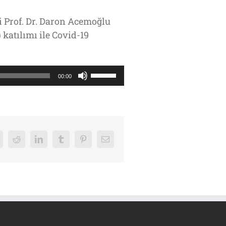
i Prof. Dr. Daron Acemoğlu
 katılımı ile Covid-19
Yukarı/aşağı
00:00
tuşları
ile
sesi
artırın
ya
k
Reddit
LinkedIn
Tumblr
Pinterest
E-
posta
da
azaltın.