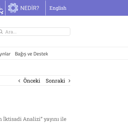
English
unu
ra:
yınlar
Bağış ve Destek
Önceki
Sonraki
ktisadi Analizi” yayını ile