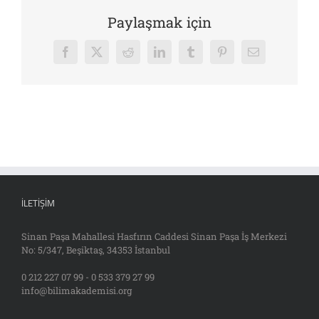
Paylaşmak için
Facebook
X
Reddit
LinkedIn
Tumblr
Pinterest
E-
posta
İLETIŞIM
Sinan Paşa Mahallesi Hasfırın Caddesi Sinan Paşa İş Merkezi
No: 5/347, Beşiktaş, 34353 İstanbul
0 212 227 07 99 - 0 533 379 27 99
info@bilimakademisi.org