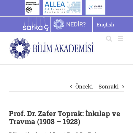
İçeriğe
geç
English
Önceki
Sonraki
Prof. Dr. Zafer Toprak: İnkılap ve
Travma (1908 – 1928)