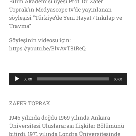
Bilim Akademisi üyesi Prof. Dr. Zafer
Toprak’ın Medyascope.tv’de yayınlanan
söyleşisi “Türkiye’de Yeni Hayat / İnkılap ve
Travma”
Söyleşinin videosu için:
https://youtu.be/BlvAvT81ReQ
Ses
00:00
00:00
oynatıcı
ZAFER TOPRAK
1946 yılında doğdu.1969 yılında Ankara
Üniversitesi Uluslararası İlişkiler Bölümünü
bitirdi. 1971 yılında Londra Üniversitesinde