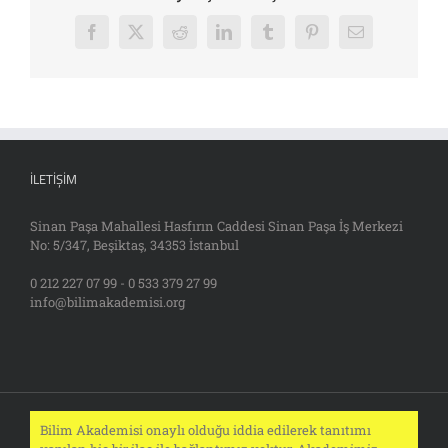
Facebook
X
Reddit
LinkedIn
Tumblr
Pinterest
E-
posta
İLETIŞIM
Sinan Paşa Mahallesi Hasfırın Caddesi Sinan Paşa İş Merkezi
No: 5/347, Beşiktaş, 34353 İstanbul
0 212 227 07 99 - 0 533 379 27 99
info@bilimakademisi.org
Bilim Akademisi onaylı olduğu iddia edilerek tanıtımı