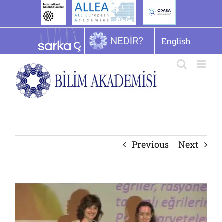
İçeriğe
geç
English
Previous
Next