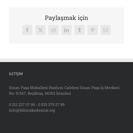
Paylaşmak için
Facebook
X
Reddit
LinkedIn
Tumblr
Pinterest
E-
posta
İLETIŞIM
Sinan Paşa Mahallesi Hasfırın Caddesi Sinan Paşa İş Merkezi
No: 5/347, Beşiktaş, 34353 İstanbul
0 212 227 07 99 - 0 533 379 27 99
info@bilimakademisi.org