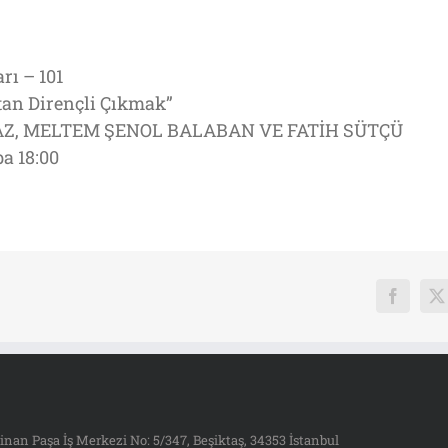
rı – 101
’tan Dirençli Çıkmak”
MAZ, MELTEM ŞENOL BALABAN VE FATİH SÜTÇÜ
a 18:00
Faceboo
X
inan Paşa İş Merkezi No: 5/347, Beşiktaş, 34353 İstanbul