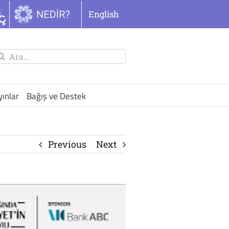
English
unu
ra:
yınlar
Bağış ve Destek
Previous
Next