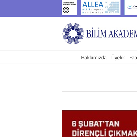
İçeriğe
geç
Hakkımızda
Üyelik
Faa