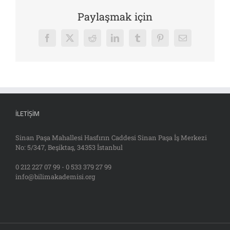
Paylaşmak için
Facebook
X
Reddit
LinkedIn
Tumblr
Pinterest
E-
posta
İLETIŞIM
Sinan Paşa Mahallesi Hasfırın Caddesi Sinan Paşa İş Merkezi
No: 5/347, Beşiktaş, 34353 İstanbul
0 212 227 07 99 - 0 533 379 27 99
info@bilimakademisi.org