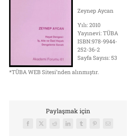
Zeynep Aycan
Yılı: 2010
Yayınevi: TÜBA
ISBN:978-9944-
252-36-2
Sayfa Sayısı: 53
*TÜBA WEB Sitesi’nden alınmıştır.
Paylaşmak için
Facebook
X
Reddit
LinkedIn
Tumblr
Pinterest
E-
posta