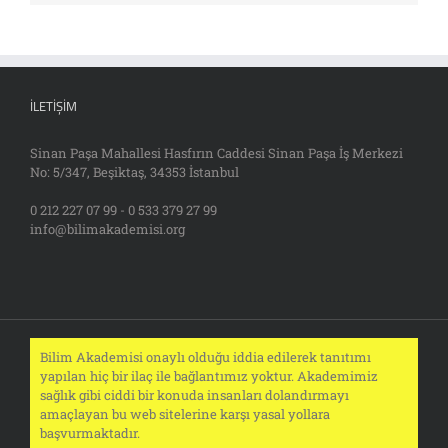
İLETIŞIM
Sinan Paşa Mahallesi Hasfırın Caddesi Sinan Paşa İş Merkezi
No: 5/347, Beşiktaş, 34353 İstanbul
0 212 227 07 99 - 0 533 379 27 99
info@bilimakademisi.org
Bilim Akademisi onaylı olduğu iddia edilerek tanıtımı
yapılan hiç bir ilaç ile bağlantımız yoktur. Akademimiz
sağlık gibi ciddi bir konuda insanları dolandırmayı
amaçlayan bu web sitelerine karşı yasal yollara
başvurmaktadır.