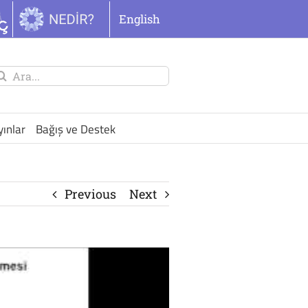
English
unu
ra:
yınlar
Bağış ve Destek
Previous
Next