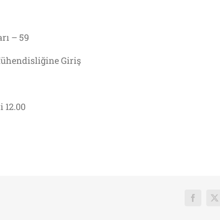
rı – 59
Mühendisliğine Giriş
i 12.00
Faceboo
X