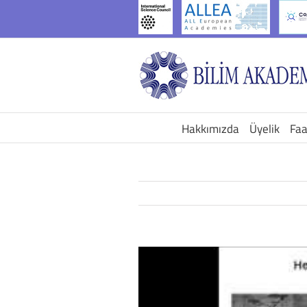
İçeriğe
geç
Hakkımızda
Üyelik
Faa