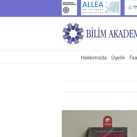
İçeriğe
geç
Hakkımızda
Üyelik
Faa