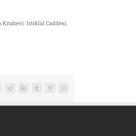
 Kitabevi: İstiklal Caddesi,
k
Reddit
LinkedIn
Tumblr
Pinterest
E-
posta