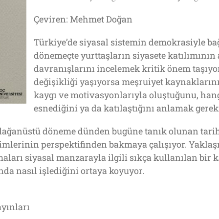
Çeviren: Mehmet Doğan
Türkiye’de siyasal sistemin demokrasiyle bağl
dönemeçte yurttaşların siyasete katılımının 
davranışlarını incelemek kritik önem taşıyor
değişikliği yaşıyorsa meşruiyet kaynakların
kaygı ve motivasyonlarıyla oluştuğunu, hang
esnediğini ya da katılaştığını anlamak gerek
olağanüstü döneme dünden bugüne tanık olunan tarih
lerinin perspektifinden bakmaya çalışıyor. Yaklaşık
aları siyasal manzarayla ilgili sıkça kullanılan bi
da nasıl işlediğini ortaya koyuyor.
ayınları