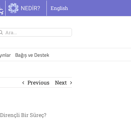
English
unu
ra:
yınlar
Bağış ve Destek
Previous
Next
Dirençli Bir Süreç?