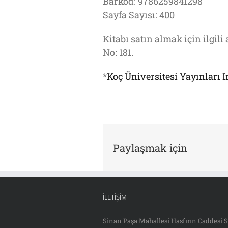
Barkod: 9786259841298
Sayfa Sayısı: 400
Kitabı satın almak için ilgili
No: 181.
*
Koç Üniversitesi Yayınları 
Paylaşmak için
İLETIŞIM
Sinan Paşa Mahallesi Hasfırın Caddesi S