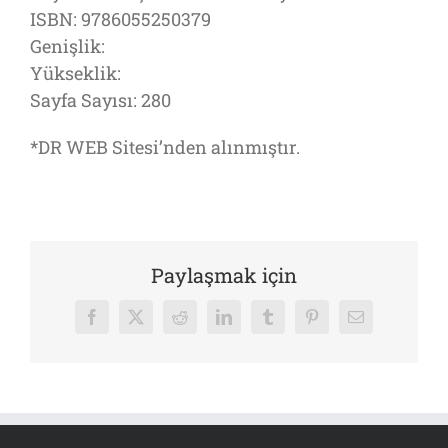
ISBN: 9786055250379
Genişlik:
Yükseklik:
Sayfa Sayısı: 280
*DR WEB Sitesi’nden alınmıştır.
Paylaşmak için
Facebook
X
Reddit
LinkedIn
Tumblr
Pinterest
E-
posta