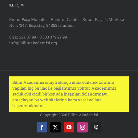
İLETIŞIM
Sinan Paşa Mahallesi Hasfırın Caddesi Sinan Paşa İş Merkezi
No: 5/347, Beşiktaş, 34353 İstanbul
0 212 227 07 99 - 0 533 379 27 99
info@bilimakademisi.org
Bilim Akademisi onaylı olduğu iddia edilerek tanıtımı
yapılan hiç bir ilaç ile bağlantımız yoktur. Akademimiz
sağlık gibi ciddi bir konuda insanları dolandırmayı
amaçlayan bu web sitelerine karşı yasal yollara
başvurmaktadır.
Copyright 2026 Bilim Akademisi
Facebook
X
YouTube
Instagram
Podcast