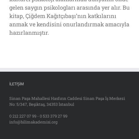
gelen saygın psikologları arasında yer alır. Bu
kitap, Çiğdem Kağıtçıbaşı’nın katkılarını
anmak ve kendisini onurlandırmak amacıyla
hazırlanmıştır.
İLETIŞIM
Sinan Paşa Mahallesi Hasfırın Caddesi Sinan Paşa İş Merkezi
No: 5/347, Beşiktaş, 34353 İstanbul
0 212 227 07 99 - 0 533 379 27 99
info@bilimakademisi.org