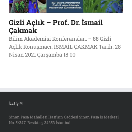
Gizli Açlık – Prof. Dr. İsmail
Çakmak
Bilim Akademisi Konferansları – 88 Gizli
Açlık Konuşmacı: İSMAİL ÇAKMAK Tarih: 28
Nisan 2021 Çarşamba 18:00
İLETIŞIM
Sinan Paşa Mahallesi Hasfırın Caddesi Sinan Paşa İş Merkezi
No: 5/347, Beşiktaş, 34353 İstanbul